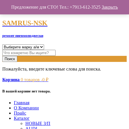
Предложение для СТО! Тел.: +7913-612-3525
Закрыть
SAMRUS-NSK
SAMRUS-NSK
ремонт пневмоподвески
Пожалуйста, введите ключевые слова для поиска.
Корзина
0
товаров -
0
₽
В вашей корзине нет товара.
Главная
О Компании
Прайс
Каталог
НОВЫЕ З/П
AUDI