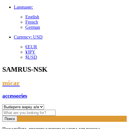
Language:
English
French
German
Currency: USD
€
EUR
¥
JPY
$
USD
SAMRUS-NSK
micar
accessories
Пожалуйста, введите ключевые слова для поиска.