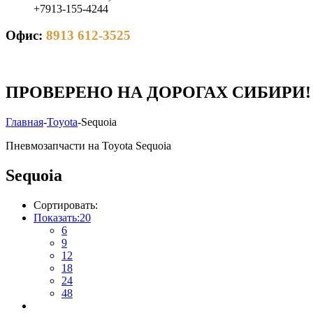
+7913-155-4244
Офис:
8913 612-3525
ПРОВЕРЕНО НА ДОРОГАХ СИБИРИ!
Главная
-
Toyota
-
Sequoia
Пневмозапчасти на Toyota Sequoia
Sequoia
Сортировать:
Показать:
20
6
9
12
18
24
48