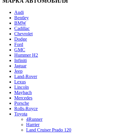
МАРКА АВТОМОБИЛЯ
Audi
Bentley
BMW
Cadillac
Chevrolet
Dodge
Ford
GMC
Hummer H2
Infiniti
Jaguar
Jeep
Land-Rover
Lexus
Lincoln
Maybach
Mercedes
Porsche
Rolls-Royce
Toyota
4Runner
Harrier
Land Cruiser Prado 120