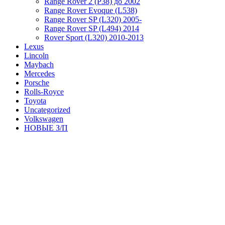
Range Rover 2 (P38) до 2002
Range Rover Evoque (L538)
Range Rover SP (L320) 2005-
Range Rover SP (L494) 2014
Rover Sport (L320) 2010-2013
Lexus
Lincoln
Maybach
Mercedes
Porsche
Rolls-Royce
Toyota
Uncategorized
Volkswagen
НОВЫЕ З/П