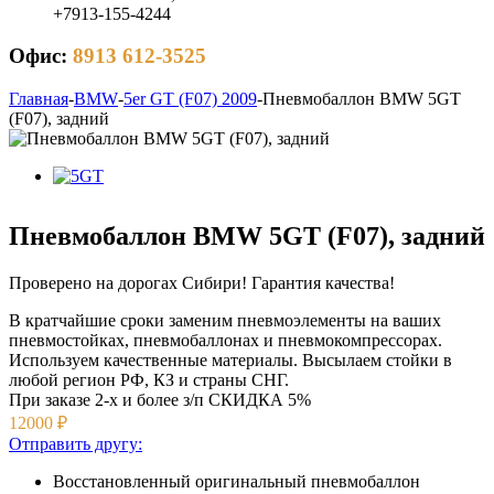
+7913-155-4244
Офис:
8913 612-3525
Главная
-
BMW
-
5er GT (F07) 2009
-
Пневмобаллон BMW 5GT
(F07), задний
Пневмобаллон BMW 5GT (F07), задний
Проверено на дорогах Сибири! Гарантия качества!
В кратчайшие сроки заменим пневмоэлементы на ваших
пневмостойках, пневмобаллонах и пневмокомпрессорах.
Используем качественные материалы. Высылаем стойки в
любой регион РФ, КЗ и страны СНГ.
При заказе 2-х и более з/п
СКИДКА 5%
12000
₽
Отправить другу:
Восстановленный оригинальный пневмобаллон