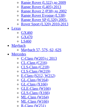
Range Rover (L322) до 2009
Range Rover (L405) 2013
Range Rover 2 (P38) до 2002
Range Rover Evoque (L538)
Range Rover SP (L320) 2005-
Rover Sport (L320) 2010-2013
Lexus
GX460
GX470
LS460
Maybach
Maybach 57, 57S, 62, 62S
Mercedes
C-Class (W205) с 2013
CL-Class (C216)
CLS-Class (C218)
CLS-Class (W219)
E-Class (S212, W212)
GL-Class (W164)
GL-Class (X166)
GLE-Class (W166)
GLS-Class (X166)
ML-Class (W164)
ML-Class (W166)
R-Class (W251)