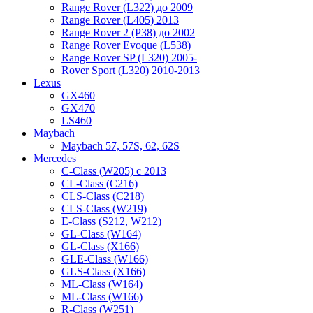
Range Rover (L322) до 2009
Range Rover (L405) 2013
Range Rover 2 (P38) до 2002
Range Rover Evoque (L538)
Range Rover SP (L320) 2005-
Rover Sport (L320) 2010-2013
Lexus
GX460
GX470
LS460
Maybach
Maybach 57, 57S, 62, 62S
Mercedes
C-Class (W205) с 2013
CL-Class (C216)
CLS-Class (C218)
CLS-Class (W219)
E-Class (S212, W212)
GL-Class (W164)
GL-Class (X166)
GLE-Class (W166)
GLS-Class (X166)
ML-Class (W164)
ML-Class (W166)
R-Class (W251)