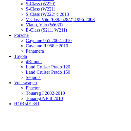
S-Class (W220)
S-Class (W221)
S-Class (W222) с 2013
V-Class Vito (638, 628/2) 1996-2003
Viano, Vito (W639)
Е-Class (S211, W211)
Porsche
Cayenne 955 2002-2010
Cayenne II 958 с 2010
Panamera
Toyota
4Runner
Land Cruiser Prado 120
Land Cruiser Prado 150
Sequoia
Volkswagen
Phaeton
Touareg I 2002-2010
Touareg NF II 2010
НОВЫЕ З/П