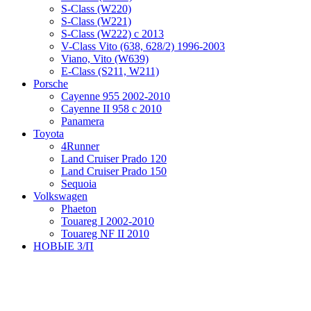
S-Class (W220)
S-Class (W221)
S-Class (W222) с 2013
V-Class Vito (638, 628/2) 1996-2003
Viano, Vito (W639)
Е-Class (S211, W211)
Porsche
Cayenne 955 2002-2010
Cayenne II 958 с 2010
Panamera
Toyota
4Runner
Land Cruiser Prado 120
Land Cruiser Prado 150
Sequoia
Volkswagen
Phaeton
Touareg I 2002-2010
Touareg NF II 2010
НОВЫЕ З/П