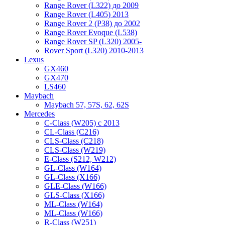
Range Rover (L322) до 2009
Range Rover (L405) 2013
Range Rover 2 (P38) до 2002
Range Rover Evoque (L538)
Range Rover SP (L320) 2005-
Rover Sport (L320) 2010-2013
Lexus
GX460
GX470
LS460
Maybach
Maybach 57, 57S, 62, 62S
Mercedes
C-Class (W205) с 2013
CL-Class (C216)
CLS-Class (C218)
CLS-Class (W219)
E-Class (S212, W212)
GL-Class (W164)
GL-Class (X166)
GLE-Class (W166)
GLS-Class (X166)
ML-Class (W164)
ML-Class (W166)
R-Class (W251)