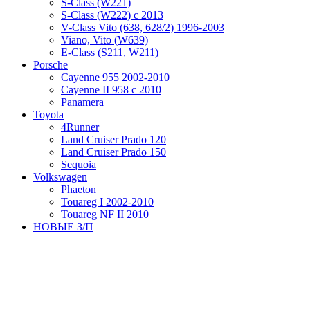
S-Class (W221)
S-Class (W222) с 2013
V-Class Vito (638, 628/2) 1996-2003
Viano, Vito (W639)
Е-Class (S211, W211)
Porsche
Cayenne 955 2002-2010
Cayenne II 958 с 2010
Panamera
Toyota
4Runner
Land Cruiser Prado 120
Land Cruiser Prado 150
Sequoia
Volkswagen
Phaeton
Touareg I 2002-2010
Touareg NF II 2010
НОВЫЕ З/П