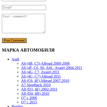
МАРКА АВТОМОБИЛЯ
Audi
A6 (4B, C5) Allroad 2000-2006
A6 (4F, C6, S6, A6L, Avant) 2004-2011
A6 (4G, C7, Avant) 2011
A6 (4G, C7) Allroad 2011
A6 (C6, 4F) Allroad 2007-2010
A7 Sportback 2010
A8 (D3, 4E) 2002-2011
A8 (D4, 4H) 2010
Q7 с 2006
Q7 с 2015
Bentley