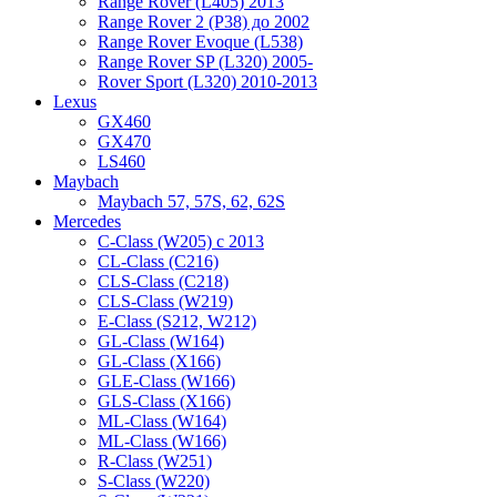
Range Rover (L405) 2013
Range Rover 2 (P38) до 2002
Range Rover Evoque (L538)
Range Rover SP (L320) 2005-
Rover Sport (L320) 2010-2013
Lexus
GX460
GX470
LS460
Maybach
Maybach 57, 57S, 62, 62S
Mercedes
C-Class (W205) с 2013
CL-Class (C216)
CLS-Class (C218)
CLS-Class (W219)
E-Class (S212, W212)
GL-Class (W164)
GL-Class (X166)
GLE-Class (W166)
GLS-Class (X166)
ML-Class (W164)
ML-Class (W166)
R-Class (W251)
S-Class (W220)