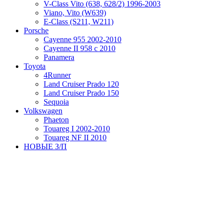
V-Class Vito (638, 628/2) 1996-2003
Viano, Vito (W639)
Е-Class (S211, W211)
Porsche
Cayenne 955 2002-2010
Cayenne II 958 с 2010
Panamera
Toyota
4Runner
Land Cruiser Prado 120
Land Cruiser Prado 150
Sequoia
Volkswagen
Phaeton
Touareg I 2002-2010
Touareg NF II 2010
НОВЫЕ З/П