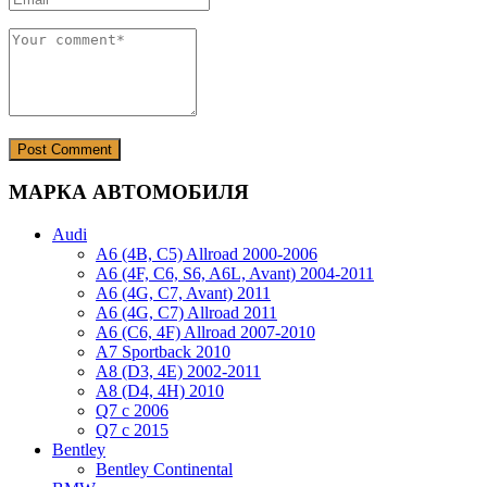
МАРКА АВТОМОБИЛЯ
Audi
A6 (4B, C5) Allroad 2000-2006
A6 (4F, C6, S6, A6L, Avant) 2004-2011
A6 (4G, C7, Avant) 2011
A6 (4G, C7) Allroad 2011
A6 (C6, 4F) Allroad 2007-2010
A7 Sportback 2010
A8 (D3, 4E) 2002-2011
A8 (D4, 4H) 2010
Q7 с 2006
Q7 с 2015
Bentley
Bentley Continental