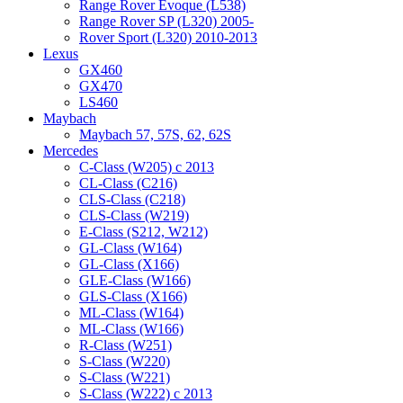
Range Rover Evoque (L538)
Range Rover SP (L320) 2005-
Rover Sport (L320) 2010-2013
Lexus
GX460
GX470
LS460
Maybach
Maybach 57, 57S, 62, 62S
Mercedes
C-Class (W205) с 2013
CL-Class (C216)
CLS-Class (C218)
CLS-Class (W219)
E-Class (S212, W212)
GL-Class (W164)
GL-Class (X166)
GLE-Class (W166)
GLS-Class (X166)
ML-Class (W164)
ML-Class (W166)
R-Class (W251)
S-Class (W220)
S-Class (W221)
S-Class (W222) с 2013