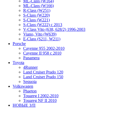
ML-Class (W164)
ML-Class (W166)
R-Class (W251)
S-Class (W220)
S-Class (W221)
S-Class (W222) с 2013
V-Class Vito (638, 628/2) 1996-2003
Viano, Vito (W639)
Е-Class (S211, W211)
Porsche
Cayenne 955 2002-2010
Cayenne II 958 с 2010
Panamera
Toyota
4Runner
Land Cruiser Prado 120
Land Cruiser Prado 150
Sequoia
Volkswagen
Phaeton
Touareg I 2002-2010
Touareg NF II 2010
НОВЫЕ З/П