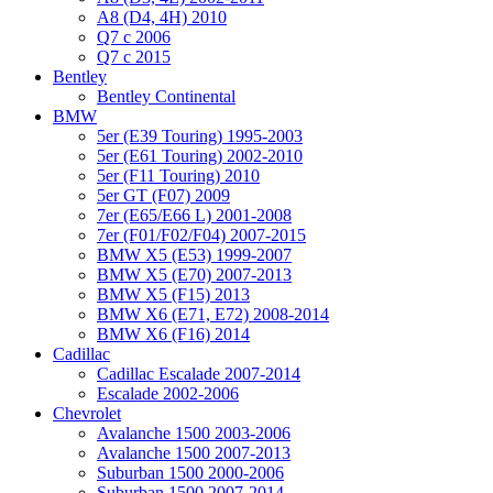
A8 (D4, 4H) 2010
Q7 с 2006
Q7 с 2015
Bentley
Bentley Continental
BMW
5er (E39 Touring) 1995-2003
5er (E61 Touring) 2002-2010
5er (F11 Touring) 2010
5er GT (F07) 2009
7er (E65/E66 L) 2001-2008
7er (F01/F02/F04) 2007-2015
BMW X5 (E53) 1999-2007
BMW X5 (E70) 2007-2013
BMW X5 (F15) 2013
BMW X6 (E71, E72) 2008-2014
BMW X6 (F16) 2014
Cadillac
Cadillac Escalade 2007-2014
Escalade 2002-2006
Chevrolet
Avalanche 1500 2003-2006
Avalanche 1500 2007-2013
Suburban 1500 2000-2006
Suburban 1500 2007-2014