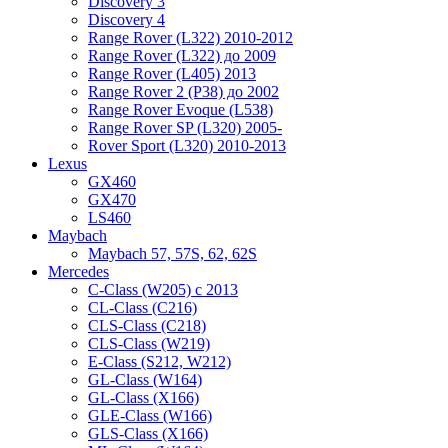
Discovery 3
Discovery 4
Range Rover (L322) 2010-2012
Range Rover (L322) до 2009
Range Rover (L405) 2013
Range Rover 2 (P38) до 2002
Range Rover Evoque (L538)
Range Rover SP (L320) 2005-
Rover Sport (L320) 2010-2013
Lexus
GX460
GX470
LS460
Maybach
Maybach 57, 57S, 62, 62S
Mercedes
C-Class (W205) с 2013
CL-Class (C216)
CLS-Class (C218)
CLS-Class (W219)
E-Class (S212, W212)
GL-Class (W164)
GL-Class (X166)
GLE-Class (W166)
GLS-Class (X166)