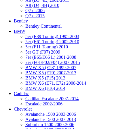
A8 (D3, 4E) 2002-2011
A8 (D4, 4H) 2010
Q7 с 2006
Q7 с 2015
Bentley
Bentley Continental
BMW
5er (E39 Touring) 1995-2003
5er (E61 Touring) 2002-2010
5er (F11 Touring) 2010
5er GT (F07) 2009
7er (E65/E66 L) 2001-2008
7er (F01/F02/F04) 2007-2015
BMW X5 (E53) 1999-2007
BMW X5 (E70) 2007-2013
BMW X5 (F15) 2013
BMW X6 (E71, E72) 2008-2014
BMW X6 (F16) 2014
Cadillac
Cadillac Escalade 2007-2014
Escalade 2002-2006
Chevrolet
Avalanche 1500 2003-2006
Avalanche 1500 2007-2013
Suburban 1500 2000-2006