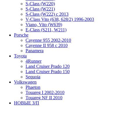
S-Class (W220)
S-Class (W221)
S-Class (W222) с 2013
V-Class Vito (638, 628/2) 1996-2003
Viano, Vito (W639)
Е-Class (S211, W211)
Porsche
Cayenne 955 2002-2010
Cayenne II 958 с 2010
Panamera
Toyota
4Runner
Land Cruiser Prado 120
Land Cruiser Prado 150
Sequoia
Volkswagen
Phaeton
Touareg I 2002-2010
Touareg NF II 2010
НОВЫЕ З/П