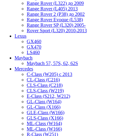
Range Rover (L322) до 2009
Range Rover (L405) 2013
Range Rover 2 (P38) до 2002
Range Rover Evoque (L538)
Range Rover SP (L320) 2005-
Rover Sport (L320) 2010-2013
Lexus
GX460
GX470
LS460
Maybach
Maybach 57, 57S, 62, 62S
Mercedes
C-Class (W205) с 2013
CL-Class (C216)
CLS-Class (C218)
CLS-Class (W219)
E-Class (S212, W212)
GL-Class (W164)
GL-Class (X166)
GLE-Class (W166)
GLS-Class (X166)
ML-Class (W164)
ML-Class (W166)
R-Class (W251)