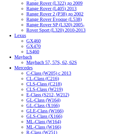
Range Rover (L322) до 2009
Range Rover (L405) 2013
Range Rover 2 (P38) до 2002
Range Rover Evoque (L538)
Range Rover SP (L320) 2005-
Rover Sport (L320) 2010-2013
Lexus
GX460
GX470
LS460
Maybach
Maybach 57, 57S, 62, 62S
Mercedes
C-Class (W205) с 2013
CL-Class (C216)
CLS-Class (C218)
CLS-Class (W219)
E-Class (S212, W212)
GL-Class (W164)
GL-Class (X166)
GLE-Class (W166)
GLS-Class (X166)
ML-Class (W164)
ML-Class (W166)
R-Class (W251)