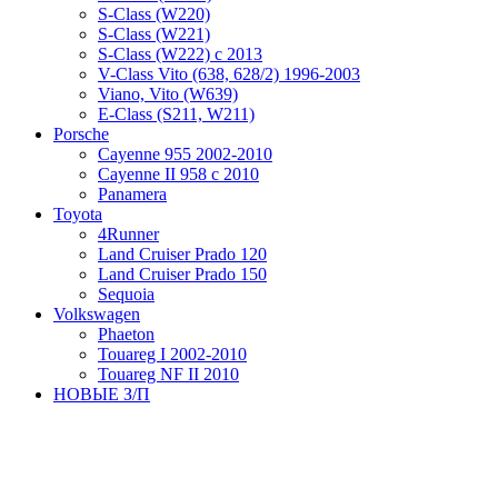
S-Class (W220)
S-Class (W221)
S-Class (W222) с 2013
V-Class Vito (638, 628/2) 1996-2003
Viano, Vito (W639)
Е-Class (S211, W211)
Porsche
Cayenne 955 2002-2010
Cayenne II 958 с 2010
Panamera
Toyota
4Runner
Land Cruiser Prado 120
Land Cruiser Prado 150
Sequoia
Volkswagen
Phaeton
Touareg I 2002-2010
Touareg NF II 2010
НОВЫЕ З/П