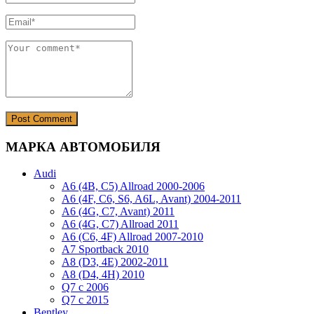
МАРКА АВТОМОБИЛЯ
Audi
A6 (4B, C5) Allroad 2000-2006
A6 (4F, C6, S6, A6L, Avant) 2004-2011
A6 (4G, C7, Avant) 2011
A6 (4G, C7) Allroad 2011
A6 (C6, 4F) Allroad 2007-2010
A7 Sportback 2010
A8 (D3, 4E) 2002-2011
A8 (D4, 4H) 2010
Q7 с 2006
Q7 с 2015
Bentley