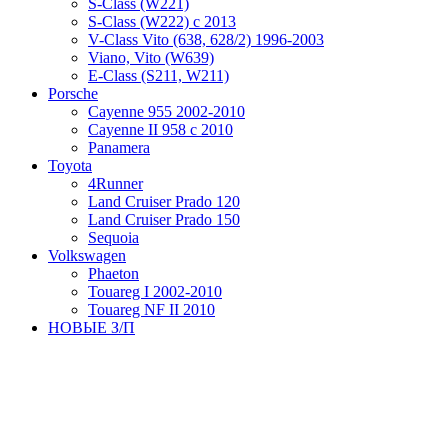
S-Class (W221)
S-Class (W222) с 2013
V-Class Vito (638, 628/2) 1996-2003
Viano, Vito (W639)
Е-Class (S211, W211)
Porsche
Cayenne 955 2002-2010
Cayenne II 958 с 2010
Panamera
Toyota
4Runner
Land Cruiser Prado 120
Land Cruiser Prado 150
Sequoia
Volkswagen
Phaeton
Touareg I 2002-2010
Touareg NF II 2010
НОВЫЕ З/П