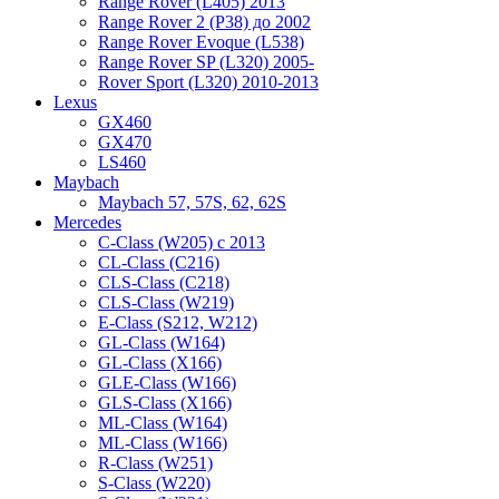
Range Rover (L405) 2013
Range Rover 2 (P38) до 2002
Range Rover Evoque (L538)
Range Rover SP (L320) 2005-
Rover Sport (L320) 2010-2013
Lexus
GX460
GX470
LS460
Maybach
Maybach 57, 57S, 62, 62S
Mercedes
C-Class (W205) с 2013
CL-Class (C216)
CLS-Class (C218)
CLS-Class (W219)
E-Class (S212, W212)
GL-Class (W164)
GL-Class (X166)
GLE-Class (W166)
GLS-Class (X166)
ML-Class (W164)
ML-Class (W166)
R-Class (W251)
S-Class (W220)