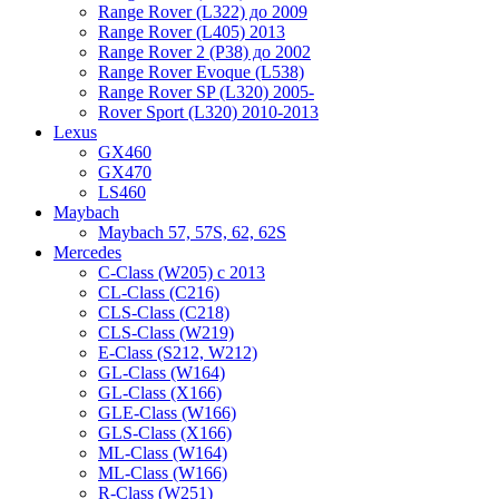
Range Rover (L322) до 2009
Range Rover (L405) 2013
Range Rover 2 (P38) до 2002
Range Rover Evoque (L538)
Range Rover SP (L320) 2005-
Rover Sport (L320) 2010-2013
Lexus
GX460
GX470
LS460
Maybach
Maybach 57, 57S, 62, 62S
Mercedes
C-Class (W205) с 2013
CL-Class (C216)
CLS-Class (C218)
CLS-Class (W219)
E-Class (S212, W212)
GL-Class (W164)
GL-Class (X166)
GLE-Class (W166)
GLS-Class (X166)
ML-Class (W164)
ML-Class (W166)
R-Class (W251)