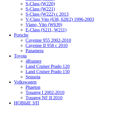
S-Class (W220)
S-Class (W221)
S-Class (W222) с 2013
V-Class Vito (638, 628/2) 1996-2003
Viano, Vito (W639)
Е-Class (S211, W211)
Porsche
Cayenne 955 2002-2010
Cayenne II 958 с 2010
Panamera
Toyota
4Runner
Land Cruiser Prado 120
Land Cruiser Prado 150
Sequoia
Volkswagen
Phaeton
Touareg I 2002-2010
Touareg NF II 2010
НОВЫЕ З/П