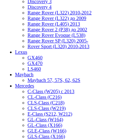
Discovery 3
Discovery 4
Range Rover (L322) 2010-2012
Range Rover (L322) до 2009
Range Rover (L405) 2013
Range Rover 2 (P38) до 2002
Range Rover Evoque (L538)
Range Rover SP (L320) 2005-
Rover Sport (L320) 2010-2013
Lexus
GX460
GX470
LS460
Maybach
Maybach 57, 57S, 62, 62S
Mercedes
C-Class (W205) с 2013
CL-Class (C216)
CLS-Class (C218)
CLS-Class (W219)
E-Class (S212, W212)
GL-Class (W164)
GL-Class (X166)
GLE-Class (W166)
GLS-Class (X166)