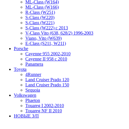
ML-Class (W164)
ML-Class (W166)
R-Class (W251)
S-Class (W220)
S-Class (W221)
S-Class (W222) с 2013
V-Class Vito (638, 628/2) 1996-2003
Viano, Vito (W639)
Е-Class (S211, W211)
Porsche
Cayenne 955 2002-2010
Cayenne II 958 с 2010
Panamera
Toyota
4Runner
Land Cruiser Prado 120
Land Cruiser Prado 150
Sequoia
Volkswagen
Phaeton
Touareg I 2002-2010
Touareg NF II 2010
НОВЫЕ З/П