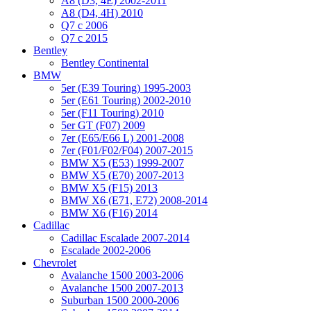
A8 (D3, 4E) 2002-2011
A8 (D4, 4H) 2010
Q7 с 2006
Q7 с 2015
Bentley
Bentley Continental
BMW
5er (E39 Touring) 1995-2003
5er (E61 Touring) 2002-2010
5er (F11 Touring) 2010
5er GT (F07) 2009
7er (E65/E66 L) 2001-2008
7er (F01/F02/F04) 2007-2015
BMW X5 (E53) 1999-2007
BMW X5 (E70) 2007-2013
BMW X5 (F15) 2013
BMW X6 (E71, E72) 2008-2014
BMW X6 (F16) 2014
Cadillac
Cadillac Escalade 2007-2014
Escalade 2002-2006
Chevrolet
Avalanche 1500 2003-2006
Avalanche 1500 2007-2013
Suburban 1500 2000-2006