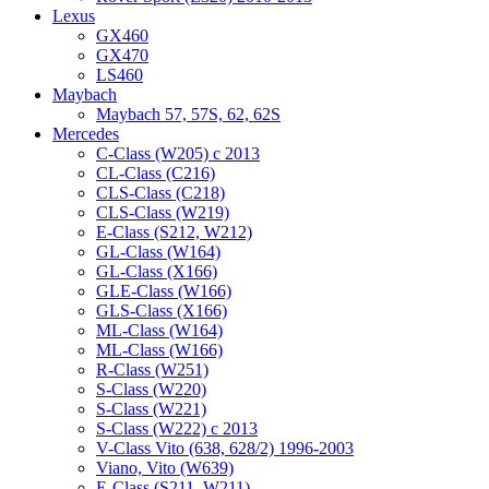
Lexus
GX460
GX470
LS460
Maybach
Maybach 57, 57S, 62, 62S
Mercedes
C-Class (W205) с 2013
CL-Class (C216)
CLS-Class (C218)
CLS-Class (W219)
E-Class (S212, W212)
GL-Class (W164)
GL-Class (X166)
GLE-Class (W166)
GLS-Class (X166)
ML-Class (W164)
ML-Class (W166)
R-Class (W251)
S-Class (W220)
S-Class (W221)
S-Class (W222) с 2013
V-Class Vito (638, 628/2) 1996-2003
Viano, Vito (W639)
Е-Class (S211, W211)