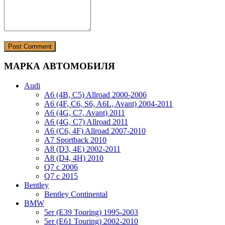
МАРКА АВТОМОБИЛЯ
Audi
A6 (4B, C5) Allroad 2000-2006
A6 (4F, C6, S6, A6L, Avant) 2004-2011
A6 (4G, C7, Avant) 2011
A6 (4G, C7) Allroad 2011
A6 (C6, 4F) Allroad 2007-2010
A7 Sportback 2010
A8 (D3, 4E) 2002-2011
A8 (D4, 4H) 2010
Q7 с 2006
Q7 с 2015
Bentley
Bentley Continental
BMW
5er (E39 Touring) 1995-2003
5er (E61 Touring) 2002-2010