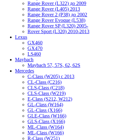
Range Rover (L322) до 2009
Range Rover (L405) 2013
Range Rover 2 (P38) до 2002
Range Rover Evoque (L538)
Range Rover SP (L320) 2005-
Rover Sport (L320) 2010-2013
Lexus
GX460
GX470
LS460
Maybach
Maybach 57, 57S, 62, 62S
Mercedes
C-Class (W205) с 2013
CL-Class (C216)
CLS-Class (C218)
CLS-Class (W219)
E-Class (S212, W212)
GL-Class (W164)
GL-Class (X166)
GLE-Class (W166)
GLS-Class (X166)
ML-Class (W164)
ML-Class (W166)
R-Class (W251)