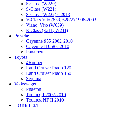
S-Class (W220)
S-Class (W221)
S-Class (W222) с 2013
V-Class Vito (638, 628/2) 1996-2003
Viano, Vito (W639)
Е-Class (S211, W211)
Porsche
Cayenne 955 2002-2010
Cayenne II 958 с 2010
Panamera
Toyota
4Runner
Land Cruiser Prado 120
Land Cruiser Prado 150
Sequoia
Volkswagen
Phaeton
Touareg I 2002-2010
Touareg NF II 2010
НОВЫЕ З/П