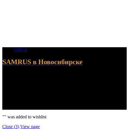
ОМСК
SAMRUS в Новосибирске
© 2024 SAMRUS. Все права защищены. SAMRUS - компания
по ремонту пневмопедвески. Качество проверенно
сибирскими морозами и бездорожьем. Гарантия до 2 лет.
Телефон: +7913 612-3525
"
" was added to wishlist
Close (
3
)
View page