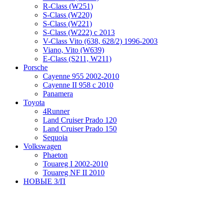
R-Class (W251)
S-Class (W220)
S-Class (W221)
S-Class (W222) с 2013
V-Class Vito (638, 628/2) 1996-2003
Viano, Vito (W639)
Е-Class (S211, W211)
Porsche
Cayenne 955 2002-2010
Cayenne II 958 с 2010
Panamera
Toyota
4Runner
Land Cruiser Prado 120
Land Cruiser Prado 150
Sequoia
Volkswagen
Phaeton
Touareg I 2002-2010
Touareg NF II 2010
НОВЫЕ З/П