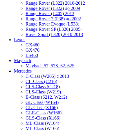
Range Rover (L322) 2010-2012
Range Rover (L322) до 2009
Range Rover (L405) 2013
Range Rover 2 (P38) до 2002
Range Rover Evoque (L538)
Range Rover SP (L320) 2005-
Rover Sport (L320) 2010-2013
Lexus
GX460
GX470
LS460
Maybach
Maybach 57, 57S, 62, 62S
Mercedes
C-Class (W205) с 2013
CL-Class (C216)
CLS-Class (C218)
CLS-Class (W219)
E-Class (S212, W212)
GL-Class (W164)
GL-Class (X166)
GLE-Class (W166)
GLS-Class (X166)
ML-Class (W164)
ML-Class (W166)